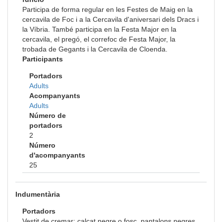
Participa de forma regular en les Festes de Maig en la
cercavila de Foc i a la Cercavila d'aniversari dels Dracs i
la Víbria. També participa en la Festa Major en la
cercavila, el pregó, el correfoc de Festa Major, la
trobada de Gegants i la Cercavila de Cloenda.
Participants
Portadors
Adults
Acompanyants
Adults
Número de
portadors
2
Número
d'acompanyants
25
Indumentària
Portadors
Vestit de cremar: calçat negre o fosc, pantalons negres,