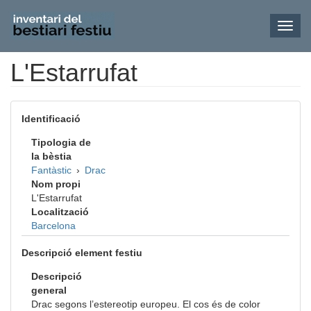
Toggl
navig
L'Estarrufat
Vés
al
contingut
Identificació
Tipologia de
la bèstia
Fantàstic
›
Drac
Nom propi
L'Estarrufat
Localització
Barcelona
Descripció element festiu
Descripció
general
Drac segons l’estereotip europeu. El cos és de color