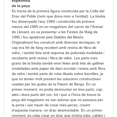
específica
de la peça
Es tracta de la primera figura construïda per la Colla del
Drac del Poble (nom que dona nom a l'entitat). La bèstia
fou dissenyada l'any 1984 i construïda els primers
mesos del 1985 en un magatzem del carrer de l'Arenal
de Llevant, es va presentar a les Festes de Maig de
1985 i fou apadrinat pels Diables del Besòs.
Originalment fou construït amb diverses tècniques, el
cap era fet de fang recobert amb resina de fibra de
vidre, i també feta amb espuma de poliuretà modelada i
recoberta amb resina i fibra de vidre. Les parts més
grans de la bèstia també eren fetes amb tela de galliner
modelades amb paper de diari encolat i resina amb fibra
de vidre i també parts de roba tibada sobre barnilles, ja
que es tenien molt present les solucions constructives
usades per les guites de la Patum de Berga. En un
primer moment, es podia desmuntar en tres parts; cap,
ales i dues parts del cos, tot i que a l’hora de treure la
peça del magatzem es van adonar que no passava per
la porta i van haver de crear més peces, creant
d’aquesta manera, un drac desmuntable. En un primer
moment, es volia crear un drac que incloïa tubs, cables i