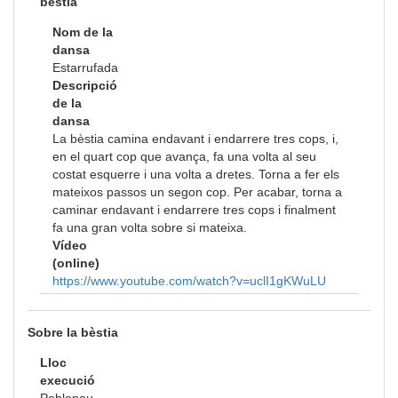
bèstia
Nom de la
dansa
Estarrufada
Descripció
de la
dansa
La bèstia camina endavant i endarrere tres cops, i,
en el quart cop que avança, fa una volta al seu
costat esquerre i una volta a dretes. Torna a fer els
mateixos passos un segon cop. Per acabar, torna a
caminar endavant i endarrere tres cops i finalment
fa una gran volta sobre si mateixa.
Vídeo
(online)
https://www.youtube.com/watch?v=uclI1gKWuLU
Sobre la bèstia
Lloc
execució