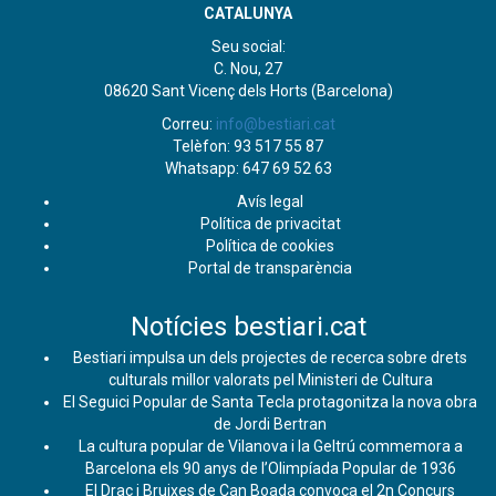
CATALUNYA
Seu social:
C. Nou, 27
08620 Sant Vicenç dels Horts (Barcelona)
Correu:
info@bestiari.cat
Telèfon: 93 517 55 87
Whatsapp: 647 69 52 63
Avís legal
Política de privacitat
Política de cookies
Portal de transparència
Notícies bestiari.cat
Bestiari impulsa un dels projectes de recerca sobre drets
culturals millor valorats pel Ministeri de Cultura
El Seguici Popular de Santa Tecla protagonitza la nova obra
de Jordi Bertran
La cultura popular de Vilanova i la Geltrú commemora a
Barcelona els 90 anys de l’Olimpíada Popular de 1936
El Drac i Bruixes de Can Boada convoca el 2n Concurs