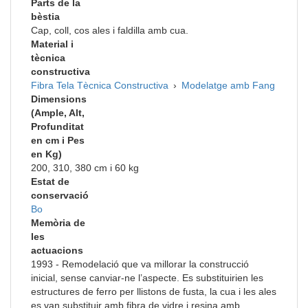
Parts de la
bèstia
Cap, coll, cos ales i faldilla amb cua.
Material i
tècnica
constructiva
Fibra
Tela
Tècnica Constructiva
›
Modelatge amb Fang
Dimensions
(Ample, Alt,
Profunditat
en cm i Pes
en Kg)
200, 310, 380 cm i 60 kg
Estat de
conservació
Bo
Memòria de
les
actuacions
1993 - Remodelació que va millorar la construcció
inicial, sense canviar-ne l’aspecte. Es substituirien les
estructures de ferro per llistons de fusta, la cua i les ales
es van substituir amb fibra de vidre i resina amb