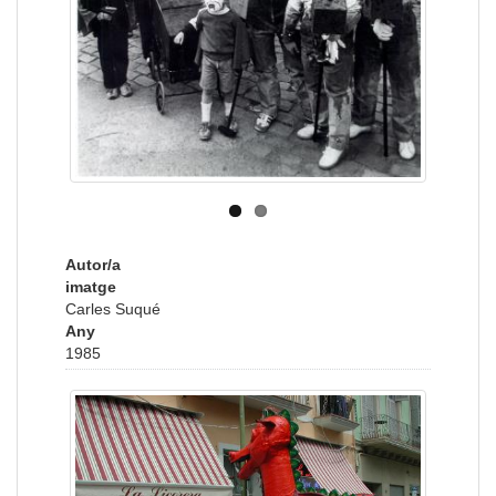
Autor/a
imatge
Carles Suqué
Any
1985