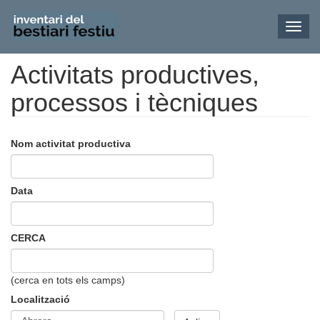
Toggl
navig
Activitats productives,
Vés
al
processos i tècniques
contingut
Nom activitat productiva
Data
CERCA
(cerca en tots els camps)
Localització