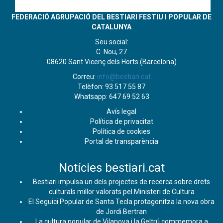
FEDERACIÓ AGRUPACIÓ DEL BESTIARI FESTIU I POPULAR DE
CATALUNYA
Seu social:
C. Nou, 27
08620 Sant Vicenç dels Horts (Barcelona)
Correu:
info@bestiari.cat
Telèfon: 93 517 55 87
Whatsapp: 647 69 52 63
Avís legal
Política de privacitat
Política de cookies
Portal de transparència
Notícies bestiari.cat
Bestiari impulsa un dels projectes de recerca sobre drets
culturals millor valorats pel Ministeri de Cultura
El Seguici Popular de Santa Tecla protagonitza la nova obra
de Jordi Bertran
La cultura popular de Vilanova i la Geltrú commemora a