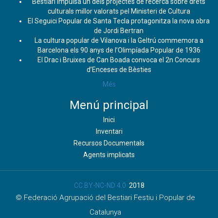
Bestiari impulsa un dels projectes de recerca sobre drets
culturals millor valorats pel Ministeri de Cultura
El Seguici Popular de Santa Tecla protagonitza la nova obra
de Jordi Bertran
La cultura popular de Vilanova i la Geltrú commemora a
Barcelona els 90 anys de l’Olimpíada Popular de 1936
El Drac i Bruixes de Can Boada convoca el 2n Concurs
d’Enceses de Bèsties
Més
Menú principal
Inici
Inventari
Recursos Documentals
Agents implicats
CC BY-NC-ND 4.0
2018
© Federació Agrupació del Bestiari Festiu i Popular de
Catalunya