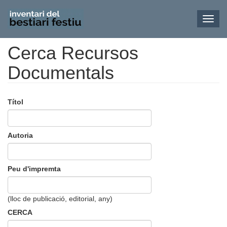
Toggl
navig
Cerca Recursos
Vés
al
Documentals
contingut
Títol
Autoria
Peu d'impremta
(lloc de publicació, editorial, any)
CERCA