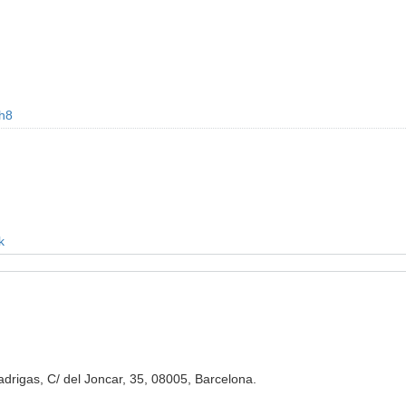
h8
k
drigas, C/ del Joncar, 35, 08005, Barcelona.