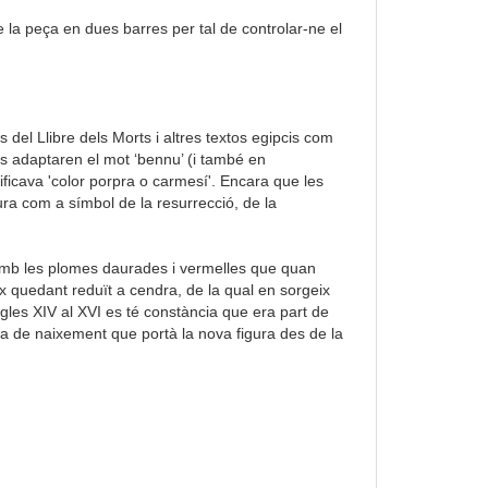
e la peça en dues barres per tal de controlar-ne el
del Llibre dels Morts i altres textos egipcis com
cs adaptaren el mot ‘bennu’ (i també en
ificava 'color porpra o carmesí'. Encara que les
tura com a símbol de la resurrecció, de la
l amb les plomes daurades i vermelles que quan
eix quedant reduït a cendra, de la qual en sorgeix
egles XIV al XVI es té constància que era part de
ia de naixement que portà la nova figura des de la