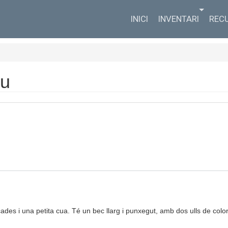
INICI
INVENTARI
REC
ou
des i una petita cua. Té un bec llarg i punxegut, amb dos ulls de color v