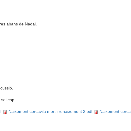
dres abans de Nadal.
rcussió.
 sol cop.
f
Naixement cercavila mort i renaixement 2.pdf
Naixement cercav