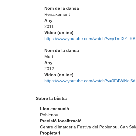
Nom de la dansa
Renaixement
Any
2011
Vídeo (online)
https://www.youtube.com/watch?v=pTmIXY_RB
Nom de la dansa
Mort
Any
2012
Vídeo (online)
https://www.youtube.com/watch?v=0F4WlNoj6d
Sobre la bèstia
Lloc execució
Poblenou
Precisió localització
Centre d'Imatgeria Festiva del Poblenou, Can Sala
Propietari