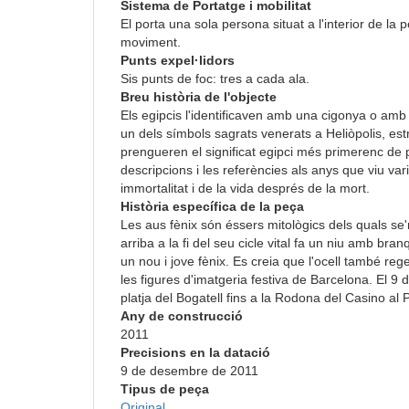
Sistema de Portatge i mobilitat
El porta una sola persona situat a l'interior de la
moviment.
Punts expel·lidors
Sis punts de foc: tres a cada ala.
Breu història de l'objecte
Els egipcis l'identificaven amb una cigonya o amb
un dels símbols sagrats venerats a Heliòpolis, est
prengueren el significat egipci més primerenc de p
descripcions i les referències als anys que viu vari
immortalitat i de la vida després de la mort.
Història específica de la peça
Les aus fènix són éssers mitològics dels quals se
arriba a la fi del seu cicle vital fa un niu amb br
un nou i jove fènix. Es creia que l'ocell també re
les figures d'imatgeria festiva de Barcelona. El 
platja del Bogatell fins a la Rodona del Casino al
Any de construcció
2011
Precisions en la datació
9 de desembre de 2011
Tipus de peça
Original