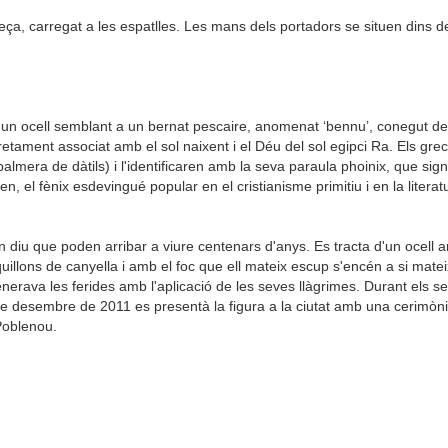
 peça, carregat a les espatlles. Les mans dels portadors se situen dins d
 un ocell semblant a un bernat pescaire, anomenat ‘bennu’, conegut des 
retament associat amb el sol naixent i el Déu del sol egipci Ra. Els gre
almera de dàtils) i l'identificaren amb la seva paraula phoinix, que sign
en, el fènix esdevingué popular en el cristianisme primitiu i en la litera
'n diu que poden arribar a viure centenars d'anys. Es tracta d'un ocel
anquillons de canyella i amb el foc que ell mateix escup s'encén a si mat
generava les ferides amb l'aplicació de les seves llàgrimes. Durant els s
9 de desembre de 2011 es presentà la figura a la ciutat amb una cerimòn
 Poblenou.