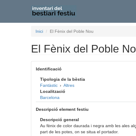
Vés
Inici
El Fènix del Poble Nou
al
contingut
El Fènix del Poble N
Identificació
Tipologia de la bèstia
Fantàstic
›
Altres
Localització
Barcelona
Descripció element festiu
Descripció general
Au fènix de color daurada i negra amb les ales alça
part de les potes, on se situa el portador.