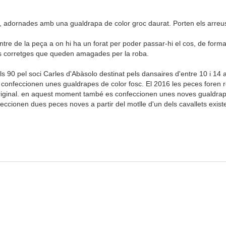
, adornades amb una gualdrapa de color groc daurat. Porten els arreus
ntre de la peça a on hi ha un forat per poder passar-hi el cos, de form
es corretges que queden amagades per la roba.
els 90 pel soci Carles d'Abàsolo destinat pels dansaires d'entre 10 i 1
s confeccionen unes gualdrapes de color fosc. El 2016 les peces foren r
ó original. en aquest moment també es confeccionen unes noves gualdrap
eccionen dues peces noves a partir del motlle d'un dels cavallets exis