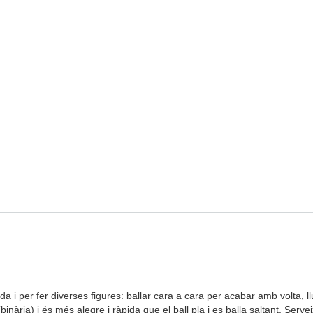
ada i per fer diverses figures: ballar cara a cara per acabar amb volta, ll
nària) i és més alegre i ràpida que el ball pla i es balla saltant. Servei