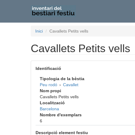
Vés
Inici
Cavallets Petits vells
al
contingut
Cavallets Petits vells
Identificació
Tipologia de la bèstia
Peu rodó
›
Cavallet
Nom propi
Cavallets Petits vells
Localització
Barcelona
Nombre d'exemplars
6
Descripció element festiu