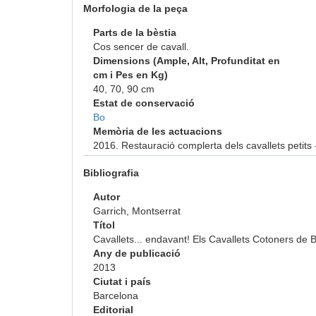
Morfologia de la peça
Parts de la bèstia
Cos sencer de cavall.
Dimensions (Ample, Alt, Profunditat en
cm i Pes en Kg)
40, 70, 90 cm
Estat de conservació
Bo
Memòria de les actuacions
2016. Restauració complerta dels cavallets petits -
Bibliografia
Autor
Garrich, Montserrat
Títol
Cavallets... endavant! Els Cavallets Cotoners de 
Any de publicació
2013
Ciutat i país
Barcelona
Editorial