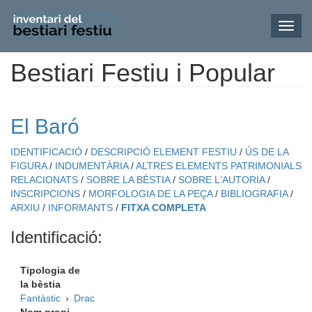
Toggl
navig
Bestiari Festiu i Popular
Vés
al
contingut
El Baró
IDENTIFICACIÓ
/
DESCRIPCIÓ ELEMENT FESTIU
/
ÚS DE LA
FIGURA
/
INDUMENTÀRIA
/
ALTRES ELEMENTS PATRIMONIALS
RELACIONATS
/
SOBRE LA BÈSTIA
/
SOBRE L'AUTORIA
/
INSCRIPCIONS
/
MORFOLOGIA DE LA PEÇA
/
BIBLIOGRAFIA
/
ARXIU
/
INFORMANTS
/
FITXA COMPLETA
Identificació:
Tipologia de
la bèstia
Fantàstic
›
Drac