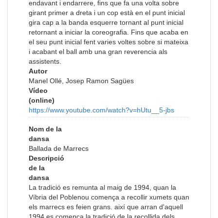
endavant i endarrere, fins que fa una volta sobre
girant primer a dreta i un cop està en el punt inicial
gira cap a la banda esquerre tornant al punt inicial
retornant a iniciar la coreografia. Fins que acaba en
el seu punt inicial fent varies voltes sobre si mateixa
i acabant el ball amb una gran reverencia als
assistents.
Autor
Manel Ollé, Josep Ramon Sagües
Vídeo
(online)
https://www.youtube.com/watch?v=hUtu__5-jbs
Nom de la
dansa
Ballada de Marrecs
Descripció
de la
dansa
La tradició es remunta al maig de 1994, quan la
Víbria del Poblenou comença a recollir xumets quan
els marrecs es feien grans. així que arran d'aquell
1994 es comença la tradició de la recollida dels