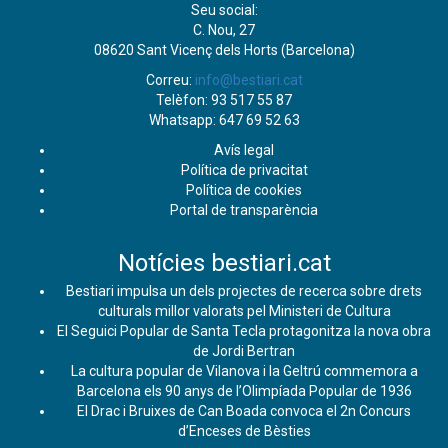
Seu social:
C. Nou, 27
08620 Sant Vicenç dels Horts (Barcelona)
Correu:
info@bestiari.cat
Telèfon: 93 517 55 87
Whatsapp: 647 69 52 63
Avís legal
Política de privacitat
Política de cookies
Portal de transparència
Notícies bestiari.cat
Bestiari impulsa un dels projectes de recerca sobre drets
culturals millor valorats pel Ministeri de Cultura
El Seguici Popular de Santa Tecla protagonitza la nova obra
de Jordi Bertran
La cultura popular de Vilanova i la Geltrú commemora a
Barcelona els 90 anys de l’Olimpíada Popular de 1936
El Drac i Bruixes de Can Boada convoca el 2n Concurs
d’Enceses de Bèsties