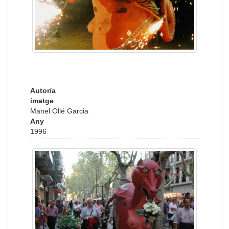
Autor/a
imatge
Manel Ollé Garcia
Any
1996