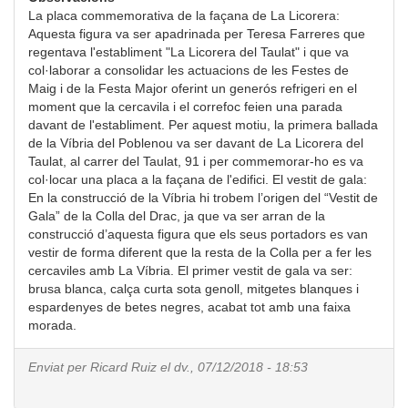
La placa commemorativa de la façana de La Licorera:
Aquesta figura va ser apadrinada per Teresa Farreres que
regentava l'establiment "La Licorera del Taulat" i que va
col·laborar a consolidar les actuacions de les Festes de
Maig i de la Festa Major oferint un generós refrigeri en el
moment que la cercavila i el correfoc feien una parada
davant de l'establiment. Per aquest motiu, la primera ballada
de la Víbria del Poblenou va ser davant de La Licorera del
Taulat, al carrer del Taulat, 91 i per commemorar-ho es va
col·locar una placa a la façana de l'edifici. El vestit de gala:
En la construcció de la Víbria hi trobem l’origen del “Vestit de
Gala” de la Colla del Drac, ja que va ser arran de la
construcció d’aquesta figura que els seus portadors es van
vestir de forma diferent que la resta de la Colla per a fer les
cercaviles amb La Víbria. El primer vestit de gala va ser:
brusa blanca, calça curta sota genoll, mitgetes blanques i
espardenyes de betes negres, acabat tot amb una faixa
morada.
Enviat per
Ricard Ruiz
el dv., 07/12/2018 - 18:53