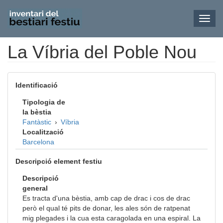
Toggl
navig
La Víbria del Poble Nou
Vés
al
contingut
Identificació
Tipologia de
la bèstia
Fantàstic
›
Víbria
Localització
Barcelona
Descripció element festiu
Descripció
general
Es tracta d'una bèstia, amb cap de drac i cos de drac
però el qual té pits de donar, les ales són de ratpenat
mig plegades i la cua esta caragolada en una espiral. La