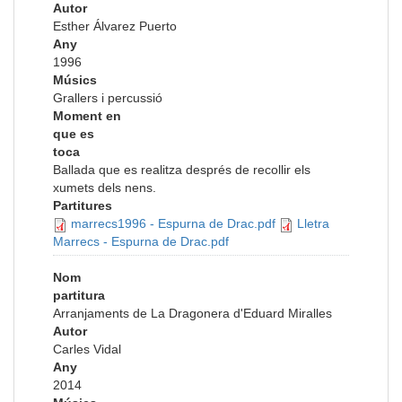
Autor
Esther Álvarez Puerto
Any
1996
Músics
Grallers i percussió
Moment en
que es
toca
Ballada que es realitza després de recollir els
xumets dels nens.
Partitures
marrecs1996 - Espurna de Drac.pdf
Lletra
Marrecs - Espurna de Drac.pdf
Nom
partitura
Arranjaments de La Dragonera d'Eduard Miralles
Autor
Carles Vidal
Any
2014