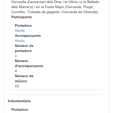
Cercavila d'aniversari dels Drac i la Víbria i a la Ballada
dels Marrecs) i en la Festa Major (Cercavila, Pregó,
Correfoc, Trobada de gegants i Cercavila de Cloenda)
Participants
Portadors
Adults
Acompanyants
Adults
Número de
portadors
1
Número
d'acompanyants
4
Número de
músics
15
Indumentària
Portadors