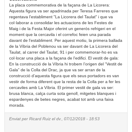
La placa commemorativa de la façana de La Licorera:
Aquesta figura va ser apadrinada per Teresa Farreres que
regentava l'establiment "La Licorera del Taulat" i que va
col·laborar a consolidar les actuacions de les Festes de
Maig i de la Festa Major oferint un generós refrigeri en el
moment que la cercavila i el correfoc feien una parada
davant de l'establiment. Per aquest motiu, la primera ballada
de la Víbria del Poblenou va ser davant de La Licorera del
Taulat, al carrer del Taulat, 91 i per commemorar-ho es va
col·locar una placa a la façana de l'edifici. El vestit de gala:
En la construcció de la Víbria hi trobem l’origen del “Vestit de
Gala” de la Colla del Drac, ja que va ser arran de la
construcció d’aquesta figura que els seus portadors es van
vestir de forma diferent que la resta de la Colla per a fer les
cercaviles amb La Víbria. El primer vestit de gala va ser:
brusa blanca, calça curta sota genoll, mitgetes blanques i
espardenyes de betes negres, acabat tot amb una faixa
morada.
Enviat per
Ricard Ruiz
el dv., 07/12/2018 - 18:53