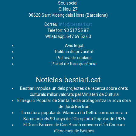
Seu social:
C. Nou, 27
08620 Sant Vicenç dels Horts (Barcelona)
Correu:
info@bestiari.cat
Telèfon: 93 517 55 87
Whatsapp: 647 69 52 63
Avís legal
Política de privacitat
Política de cookies
Portal de transparència
Notícies bestiari.cat
Bestiari impulsa un dels projectes de recerca sobre drets
culturals millor valorats pel Ministeri de Cultura
El Seguici Popular de Santa Tecla protagonitza la nova obra
de Jordi Bertran
La cultura popular de Vilanova i la Geltrú commemora a
Barcelona els 90 anys de l’Olimpíada Popular de 1936
El Drac i Bruixes de Can Boada convoca el 2n Concurs
d’Enceses de Bèsties