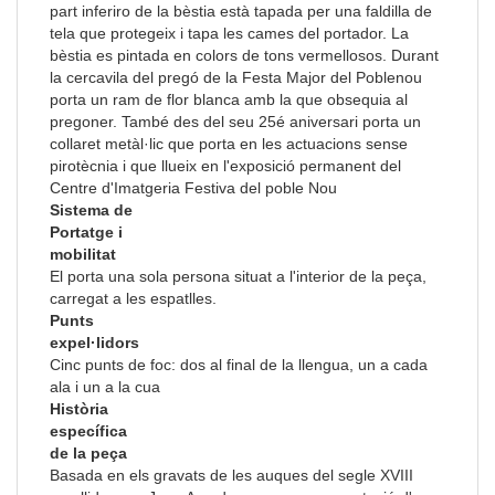
part inferiro de la bèstia està tapada per una faldilla de
tela que protegeix i tapa les cames del portador. La
bèstia es pintada en colors de tons vermellosos. Durant
la cercavila del pregó de la Festa Major del Poblenou
porta un ram de flor blanca amb la que obsequia al
pregoner. També des del seu 25é aniversari porta un
collaret metàl·lic que porta en les actuacions sense
pirotècnia i que llueix en l'exposició permanent del
Centre d'Imatgeria Festiva del poble Nou
Sistema de
Portatge i
mobilitat
El porta una sola persona situat a l'interior de la peça,
carregat a les espatlles.
Punts
expel·lidors
Cinc punts de foc: dos al final de la llengua, un a cada
ala i un a la cua
Història
específica
de la peça
Basada en els gravats de les auques del segle XVIII