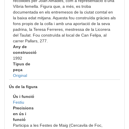
recollides per Joan Amades, com a representació d'una
Víbria femella. Figura que, a més, es troba
documentada en els entremesos de la ciutat comtal en
la baixa edat mitjana. Aquesta fou construïda gràcies als
fons propis de la colla i amb una aportació de la seva
padrina, la Teresa Ferreres, mestressa de la Licorera
del Taulat. Fou construïda al local de Can Felipa, al
carrer Pallars, 277.
Any de
construcció
1992
Tipus de
peça
Original
Ús de la figura
Ús i funció
Festiu
Precisions
en ús i
funció
Participa a les Festes de Maig (Cercavila de Foc,