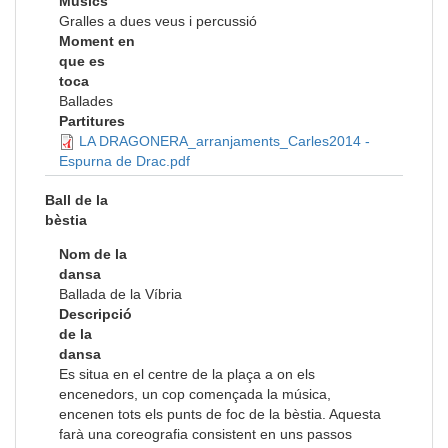
Músics
Gralles a dues veus i percussió
Moment en
que es
toca
Ballades
Partitures
LA DRAGONERA_arranjaments_Carles2014 -
Espurna de Drac.pdf
Ball de la
bèstia
Nom de la
dansa
Ballada de la Víbria
Descripció
de la
dansa
Es situa en el centre de la plaça a on els
encenedors, un cop començada la música,
encenen tots els punts de foc de la bèstia. Aquesta
farà una coreografia consistent en uns passos