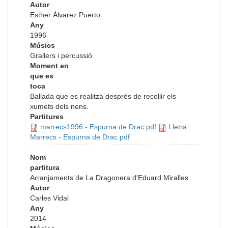
Autor
Esther Álvarez Puerto
Any
1996
Músics
Grallers i percussió
Moment en
que es
toca
Ballada que es realitza després de recollir els
xumets dels nens.
Partitures
marrecs1996 - Espurna de Drac.pdf
Lletra
Marrecs - Espurna de Drac.pdf
Nom
partitura
Arranjaments de La Dragonera d'Eduard Miralles
Autor
Carles Vidal
Any
2014