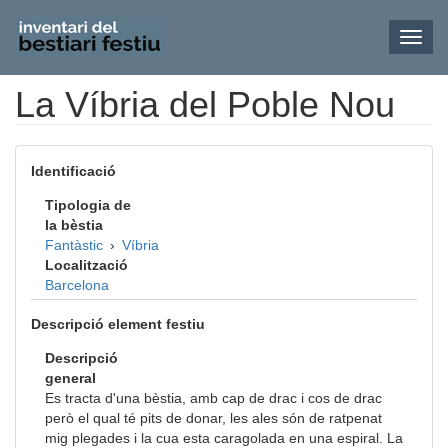
Toggl
navig
La Víbria del Poble Nou
Vés
al
contingut
Identificació
Tipologia de
la bèstia
Fantàstic
›
Víbria
Localització
Barcelona
Descripció element festiu
Descripció
general
Es tracta d'una bèstia, amb cap de drac i cos de drac
però el qual té pits de donar, les ales són de ratpenat
mig plegades i la cua esta caragolada en una espiral. La