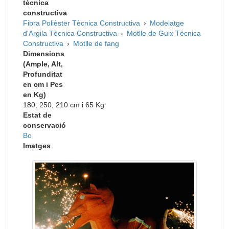
tècnica
constructiva
Fibra
Polièster
Tècnica Constructiva
›
Modelatge
d'Argila
Tècnica Constructiva
›
Motlle de Guix
Tècnica
Constructiva
›
Motlle de fang
Dimensions
(Ample, Alt,
Profunditat
en cm i Pes
en Kg)
180, 250, 210 cm i 65 Kg
Estat de
conservació
Bo
Imatges