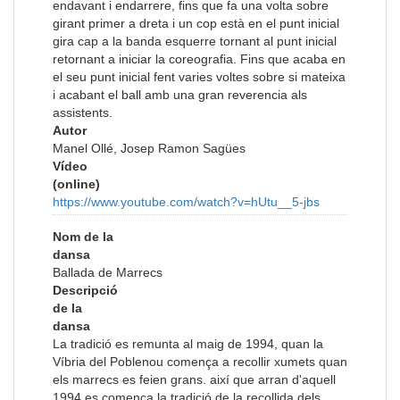
endavant i endarrere, fins que fa una volta sobre
girant primer a dreta i un cop està en el punt inicial
gira cap a la banda esquerre tornant al punt inicial
retornant a iniciar la coreografia. Fins que acaba en
el seu punt inicial fent varies voltes sobre si mateixa
i acabant el ball amb una gran reverencia als
assistents.
Autor
Manel Ollé, Josep Ramon Sagües
Vídeo
(online)
https://www.youtube.com/watch?v=hUtu__5-jbs
Nom de la
dansa
Ballada de Marrecs
Descripció
de la
dansa
La tradició es remunta al maig de 1994, quan la
Víbria del Poblenou comença a recollir xumets quan
els marrecs es feien grans. així que arran d'aquell
1994 es comença la tradició de la recollida dels