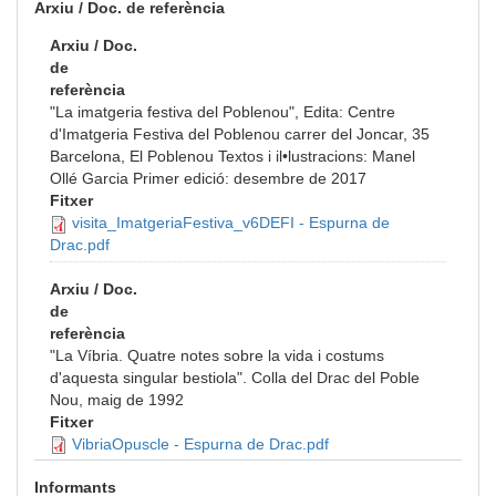
Arxiu / Doc. de referència
Arxiu / Doc.
de
referència
"La imatgeria festiva del Poblenou", Edita: Centre
d'Imatgeria Festiva del Poblenou carrer del Joncar, 35
Barcelona, El Poblenou Textos i il•lustracions: Manel
Ollé Garcia Primer edició: desembre de 2017
Fitxer
visita_ImatgeriaFestiva_v6DEFI - Espurna de
Drac.pdf
Arxiu / Doc.
de
referència
"La Víbria. Quatre notes sobre la vida i costums
d'aquesta singular bestiola". Colla del Drac del Poble
Nou, maig de 1992
Fitxer
VibriaOpuscle - Espurna de Drac.pdf
Informants