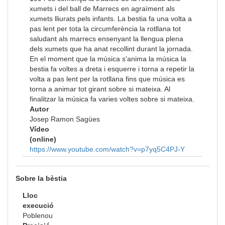
xumets i del ball de Marrecs en agraïment als
xumets lliurats pels infants. La bestia fa una volta a
pas lent per tota la circumferència la rotllana tot
saludant als marrecs ensenyant la llengua plena
dels xumets que ha anat recollint durant la jornada.
En el moment que la música s'anima la música la
bestia fa voltes a dreta i esquerre i torna a repetir la
volta a pas lent per la rotllana fins que música es
torna a animar tot girant sobre si mateixa. Al
finalitzar la música fa varies voltes sobre si mateixa.
Autor
Josep Ramon Sagües
Vídeo
(online)
https://www.youtube.com/watch?v=p7yq5C4PJ-Y
Sobre la bèstia
Lloc
execució
Poblenou