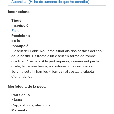
Autenticat (Hi ha documentació que ho acredita)
Inscripcions
Tipus
inscripció
Escut
Precisions
de la
inscripció
L'escut del Poble Nou està situat als dos costats del cos
de la bèstia. Es tracta d'un escut en forma de rombe
dividit en 4 espais. A la part superior, començant per la
dreta, hi ha una barca, a continuació la creu de sant
Jordi, a sota hi han les 4 barres i al costat la silueta
d'una fabrica.
Morfologia de la peça
Parts de la
bèstia
Cap, coll, cos, ales i cua
Material i