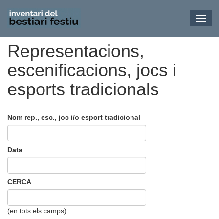
Toggl
navig
Representacions,
Vés
al
escenificacions, jocs i
contingut
esports tradicionals
Nom rep., esc., joc i/o esport tradicional
Data
CERCA
(en tots els camps)