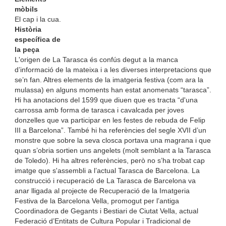
mòbils
El cap i la cua.
Història
específica de
la peça
L'origen de La Tarasca és confús degut a la manca
d’informació de la mateixa i a les diverses interpretacions que
se’n fan. Altres elements de la imatgeria festiva (com ara la
mulassa) en alguns moments han estat anomenats “tarasca”.
Hi ha anotacions del 1599 que diuen que es tracta “d'una
carrossa amb forma de tarasca i cavalcada per joves
donzelles que va participar en les festes de rebuda de Felip
III a Barcelona”. També hi ha referències del segle XVII d’un
monstre que sobre la seva closca portava una magrana i que
quan s’obria sortien uns angelets (molt semblant a la Tarasca
de Toledo). Hi ha altres referències, però no s’ha trobat cap
imatge que s'assembli a l’actual Tarasca de Barcelona. La
construcció i recuperació de La Tarasca de Barcelona va
anar lligada al projecte de Recuperació de la Imatgeria
Festiva de la Barcelona Vella, promogut per l’antiga
Coordinadora de Gegants i Bestiari de Ciutat Vella, actual
Federació d’Entitats de Cultura Popular i Tradicional de