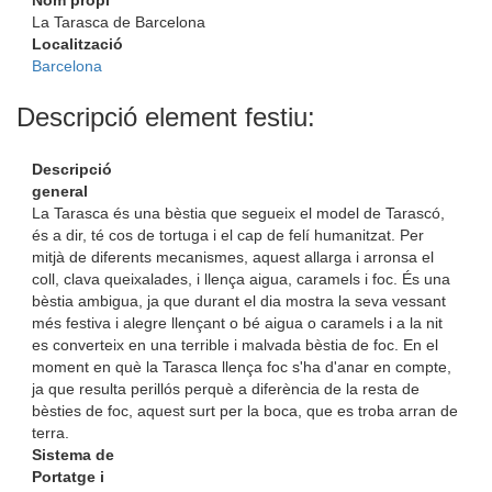
Nom propi
La Tarasca de Barcelona
Localització
Barcelona
Descripció element festiu:
Descripció
general
La Tarasca és una bèstia que segueix el model de Tarascó,
és a dir, té cos de tortuga i el cap de felí humanitzat. Per
mitjà de diferents mecanismes, aquest allarga i arronsa el
coll, clava queixalades, i llença aigua, caramels i foc. És una
bèstia ambigua, ja que durant el dia mostra la seva vessant
més festiva i alegre llençant o bé aigua o caramels i a la nit
es converteix en una terrible i malvada bèstia de foc. En el
moment en què la Tarasca llença foc s'ha d'anar en compte,
ja que resulta perillós perquè a diferència de la resta de
bèsties de foc, aquest surt per la boca, que es troba arran de
terra.
Sistema de
Portatge i