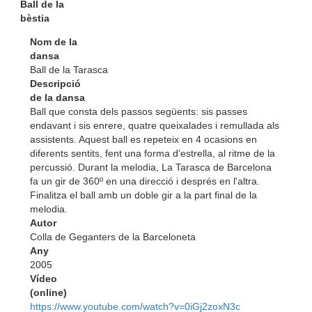
Ball de la
bèstia
Nom de la
dansa
Ball de la Tarasca
Descripció
de la dansa
Ball que consta dels passos següents: sis passes
endavant i sis enrere, quatre queixalades i remullada als
assistents. Aquest ball es repeteix en 4 ocasions en
diferents sentits, fent una forma d'estrella, al ritme de la
percussió. Durant la melodia, La Tarasca de Barcelona
fa un gir de 360º en una direcció i després en l'altra.
Finalitza el ball amb un doble gir a la part final de la
melodia.
Autor
Colla de Geganters de la Barceloneta
Any
2005
Vídeo
(online)
https://www.youtube.com/watch?v=0iGj2zoxN3c