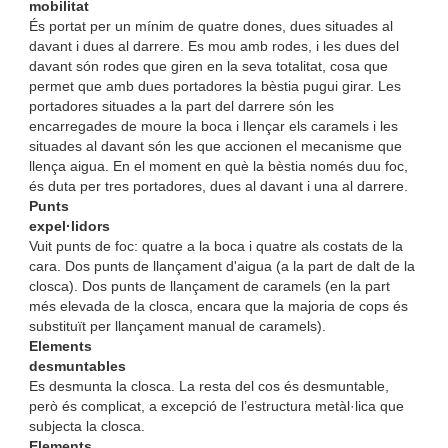
mobilitat
És portat per un mínim de quatre dones, dues situades al
davant i dues al darrere. Es mou amb rodes, i les dues del
davant són rodes que giren en la seva totalitat, cosa que
permet que amb dues portadores la bèstia pugui girar. Les
portadores situades a la part del darrere són les
encarregades de moure la boca i llençar els caramels i les
situades al davant són les que accionen el mecanisme que
llença aigua. En el moment en què la bèstia només duu foc,
és duta per tres portadores, dues al davant i una al darrere.
Punts
expel·lidors
Vuit punts de foc: quatre a la boca i quatre als costats de la
cara. Dos punts de llançament d'aigua (a la part de dalt de la
closca). Dos punts de llançament de caramels (en la part
més elevada de la closca, encara que la majoria de cops és
substituït per llançament manual de caramels).
Elements
desmuntables
Es desmunta la closca. La resta del cos és desmuntable,
però és complicat, a excepció de l’estructura metàl·lica que
subjecta la closca.
Elements