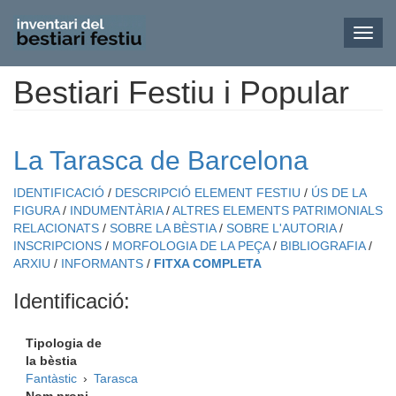
Toggl
navig
Bestiari Festiu i Popular
Vés
al
contingut
La Tarasca de Barcelona
IDENTIFICACIÓ
/
DESCRIPCIÓ ELEMENT FESTIU
/
ÚS DE LA
FIGURA
/
INDUMENTÀRIA
/
ALTRES ELEMENTS PATRIMONIALS
RELACIONATS
/
SOBRE LA BÈSTIA
/
SOBRE L'AUTORIA
/
INSCRIPCIONS
/
MORFOLOGIA DE LA PEÇA
/
BIBLIOGRAFIA
/
ARXIU
/
INFORMANTS
/
FITXA COMPLETA
Identificació:
Tipologia de
la bèstia
Fantàstic
›
Tarasca