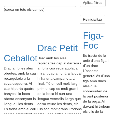
Aplica filtres
(cerca en tots els camps)
Reinicialitza
Figa-
Foc
Drac Petit
Ceballot
Es tracta de la
Drac amb les ales
unió d'una figa i
replegades cap al darrera i
d’un drac.
Drac amb les ales
amb la cua recaragolada
L'aspecte
obertes, amb la cua
mirant cap amunt, a la qual
general és d'una
recargolada a la
hi ha una campaneta al
figa amb dues
seva esquerra. Al
final. Té un coll molt llarg i
ales que
cap hi porta quatre
prim el cap es molt gran i
sobresurten de
banyes i la boca
de la boca hi surt una
la part posterior
oberta ensenyant la
llengua vermella llarga que
de la peça. Al
llengua i les dents.
deixa veure les dents, els
davant hi trobem
Es troba amb el coll
ulls són molt grans i rodons
els ulls de la