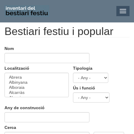
Toggl
navig
Bestiari festiu i popular
Vés
al
contingut
Nom
Localització
Tipologia
Ús i funció
Any de construcció
Cerca