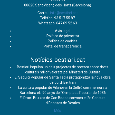
C. Nou, 27
08620 Sant Vicenç dels Horts (Barcelona)
Correu:
info@bestiari.cat
Telèfon: 93 517 55 87
Whatsapp: 647 69 52 63
Avís legal
Política de privacitat
Política de cookies
Portal de transparència
Notícies bestiari.cat
Bestiari impulsa un dels projectes de recerca sobre drets
culturals millor valorats pel Ministeri de Cultura
El Seguici Popular de Santa Tecla protagonitza la nova obra
de Jordi Bertran
La cultura popular de Vilanova i la Geltrú commemora a
Barcelona els 90 anys de l’Olimpíada Popular de 1936
El Drac i Bruixes de Can Boada convoca el 2n Concurs
d’Enceses de Bèsties
Més