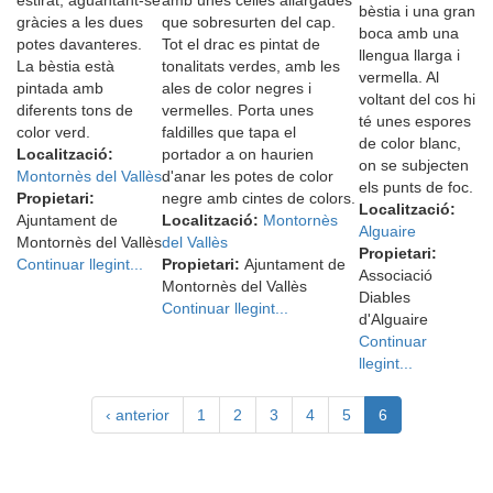
estirat, aguantant-se
amb unes celles allargades
bèstia i una gran
gràcies a les dues
que sobresurten del cap.
boca amb una
potes davanteres.
Tot el drac es pintat de
llengua llarga i
La bèstia està
tonalitats verdes, amb les
vermella. Al
pintada amb
ales de color negres i
voltant del cos hi
diferents tons de
vermelles. Porta unes
té unes espores
color verd.
faldilles que tapa el
de color blanc,
Localització:
portador a on haurien
on se subjecten
Montornès del Vallès
d'anar les potes de color
els punts de foc.
Propietari:
negre amb cintes de colors.
Localització:
Ajuntament de
Localització:
Montornès
Alguaire
Montornès del Vallès
del Vallès
Propietari:
Continuar llegint...
Propietari:
Ajuntament de
Associació
Montornès del Vallès
Diables
Continuar llegint...
d'Alguaire
Continuar
llegint...
‹ anterior
1
2
3
4
5
6